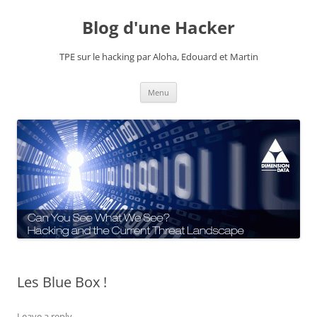
Skip
to
Blog d'une Hacker
content
TPE sur le hacking par Aloha, Edouard et Martin
Menu
Les Blue Box !
Leave a reply